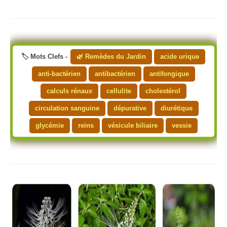
🏷️ Mots Clefs -
🌿 Remèdes du Jardin
acide urique
anti-bactérien
antibactérien
antifongique
calculs rénaux
cellulite
cholestérol
circulation sanguine
dépurative
diurétique
glycémie
reins
vésicule biliaire
vessie