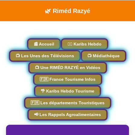
🌿 Riméd Razyé
📰 Accueil
🏴‍☠️ Karibs Hebdo
📺 Les Unes des Télévisions
📺 Médiathéque
📺 Une RIMÉD RAZYÉ en Vidéos
🇫🇷 France Tourisme Infos
🌴 Karibs Hebdo Tourisme
🇫🇷 Les départements Touristiques
📢 Les Rappels Agroalimentaires