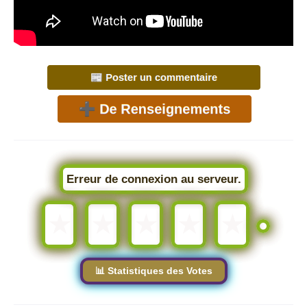
Erreur de connexion au serveur.
★
★
★
★
★
📊 Statistiques des Votes