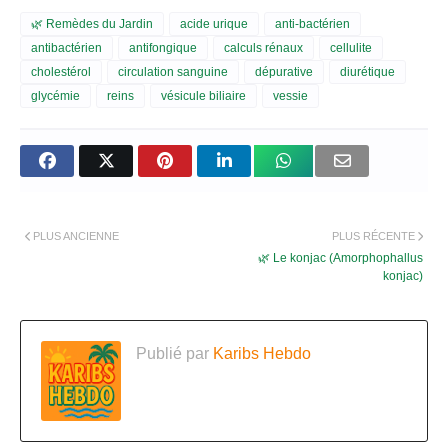
🌿 Remèdes du Jardin
acide urique
anti-bactérien
antibactérien
antifongique
calculs rénaux
cellulite
cholestérol
circulation sanguine
dépurative
diurétique
glycémie
reins
vésicule biliaire
vessie
PLUS ANCIENNE
PLUS RÉCENTE
🌿 Le konjac (Amorphophallus
konjac)
Publié par
Karibs Hebdo