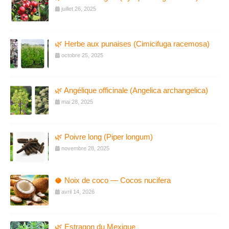
juillet 26, 2025
🌿 Herbe aux punaises (Cimicifuga racemosa)
octobre 25, 2025
🌿 Angélique officinale (Angelica archangelica)
mai 28, 2025
🌿 Poivre long (Piper longum)
novembre 28, 2025
🥥 Noix de coco — Cocos nucifera
avril 14, 2026
🌿 Estragon du Mexique