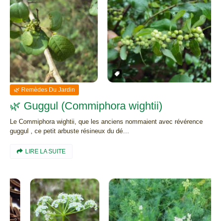
🌿 Remèdes Du Jardin
🌿 Guggul (Commiphora wightii)
Le Commiphora wightii, que les anciens nommaient avec révérence
guggul , ce petit arbuste résineux du dé…
LIRE LA SUITE