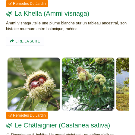
🌿 Remèdes Du Jardin
🌿 La Khella (Ammi visnaga)
Ammi visnaga ,telle une plume blanche sur un tableau ancestral, son
histoire murmure entre botanique, médec…
LIRE LA SUITE
🌿 Remèdes Du Jardin
🌿 Le Châtaignier (Castanea sativa)
🌰 Description & habitat Un grand résistant : ce chêne d’allure