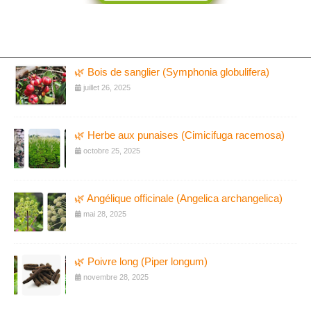
🌿 Bois de sanglier (Symphonia globulifera)
juillet 26, 2025
🌿 Herbe aux punaises (Cimicifuga racemosa)
octobre 25, 2025
🌿 Angélique officinale (Angelica archangelica)
mai 28, 2025
🌿 Poivre long (Piper longum)
novembre 28, 2025