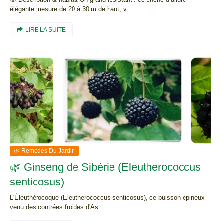
élégante mesure de 20 à 30 m de haut, v…
LIRE LA SUITE
🌿 Remèdes Du Jardin
🌿 Ginseng de Sibérie (Eleutherococcus
senticosus)
L'Éleuthérocoque (Eleutherococcus senticosus), ce buisson épineux
venu des contrées froides d'As…