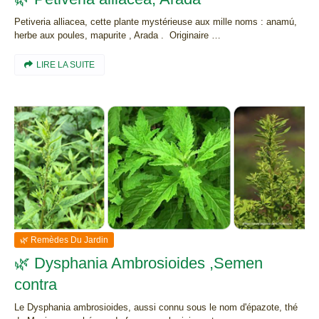
Petiveria alliacea, cette plante mystérieuse aux mille noms : anamú,
herbe aux poules, mapurite , Arada . Originaire …
LIRE LA SUITE
🌿 Remèdes Du Jardin
🌿 Dysphania Ambrosioides ,Semen
contra
Le Dysphania ambrosioides, aussi connu sous le nom d'épazote, thé