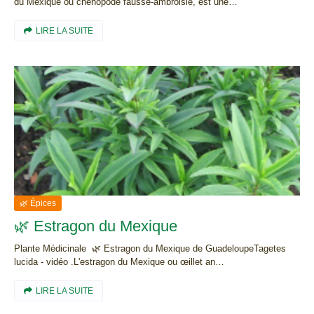
du Mexique ou chénopode fausse-ambroisie, est une…
LIRE LA SUITE
🌿 Épices
🌿 Estragon du Mexique
Plante Médicinale 🌿 Estragon du Mexique de GuadeloupeTagetes
lucida - vidéo .L'estragon du Mexique ou œillet an…
LIRE LA SUITE