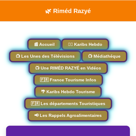
🌿 Riméd Razyé
📰 Accueil
🏴‍☠️ Karibs Hebdo
📺 Les Unes des Télévisions
📺 Médiathéque
📺 Une RIMÉD RAZYÉ en Vidéos
🇫🇷 France Tourisme Infos
🌴 Karibs Hebdo Tourisme
🇫🇷 Les départements Touristiques
📢 Les Rappels Agroalimentaires