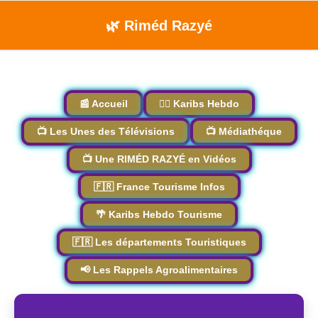
🌿 Riméd Razyé
📰 Accueil
🏴‍☠️ Karibs Hebdo
📺 Les Unes des Télévisions
📺 Médiathéque
📺 Une RIMÉD RAZYÉ en Vidéos
🇫🇷 France Tourisme Infos
🌴 Karibs Hebdo Tourisme
🇫🇷 Les départements Touristiques
📢 Les Rappels Agroalimentaires