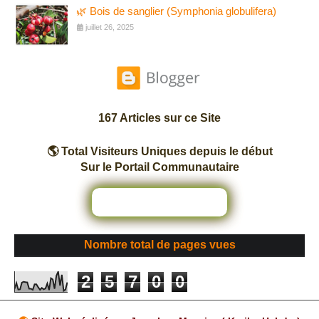
🌿 Bois de sanglier (Symphonia globulifera)
juillet 26, 2025
167 Articles sur ce Site
🌎 Total Visiteurs Uniques depuis le début
Sur le Portail Communautaire
Nombre total de pages vues
2
5
7
0
0