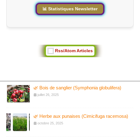
📊 Statistiques Newsletter
Rss/Atom Articles
🌿 Bois de sanglier (Symphonia globulifera)
juillet 26, 2025
🌿 Herbe aux punaises (Cimicifuga racemosa)
octobre 25, 2025