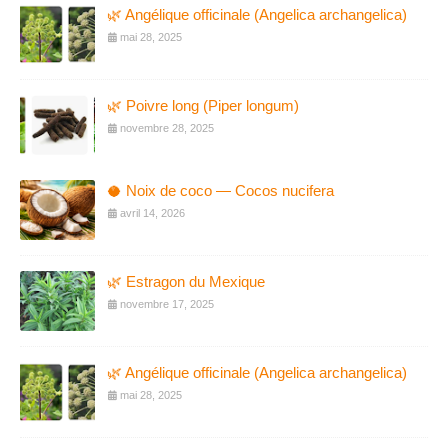
🌿 Angélique officinale (Angelica archangelica)
mai 28, 2025
🌿 Poivre long (Piper longum)
novembre 28, 2025
🥥 Noix de coco — Cocos nucifera
avril 14, 2026
🌿 Estragon du Mexique
novembre 17, 2025
🌿 Angélique officinale (Angelica archangelica)
mai 28, 2025