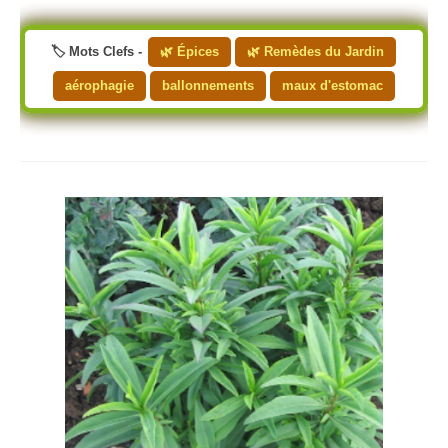
🏷️ Mots Clefs -
🌿 Épices
🌿 Remèdes du Jardin
aérophagie
ballonnements
maux d'estomac