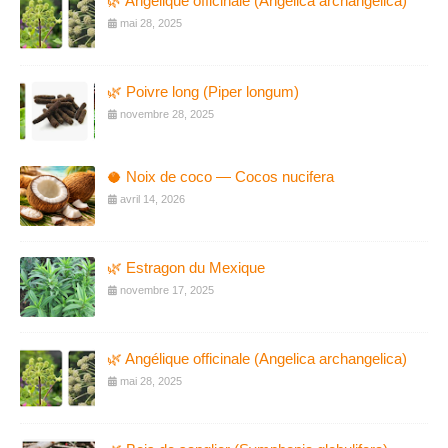
🌿 Angélique officinale (Angelica archangelica)
mai 28, 2025
🌿 Poivre long (Piper longum)
novembre 28, 2025
🥥 Noix de coco — Cocos nucifera
avril 14, 2026
🌿 Estragon du Mexique
novembre 17, 2025
🌿 Angélique officinale (Angelica archangelica)
mai 28, 2025