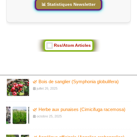
📊 Statistiques Newsletter
Rss/Atom Articles
🌿 Bois de sanglier (Symphonia globulifera)
juillet 26, 2025
🌿 Herbe aux punaises (Cimicifuga racemosa)
octobre 25, 2025