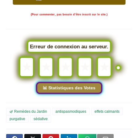
(Pour commenter, pas besoin d’être inscrit sur le site.)
Erreur de connexion au serveur.
★
★
★
★
★
📊 Statistiques des Votes
🌿 Remèdes du Jardin
antispasmodiques
effets calmants
purgative
sédative