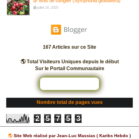
🌿 Bois de sanglier (Symphonia globulifera)
juillet 26, 2025
167 Articles sur ce Site
🌎 Total Visiteurs Uniques depuis le début
Sur le Portail Communautaire
Nombre total de pages vues
2
5
7
5
3
🌎
Site Web réalisé par Jean-Luc Massias ( Karibs Hebdo )