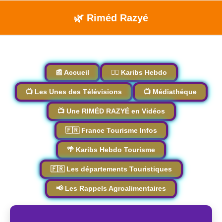
🌿 Riméd Razyé
📰 Accueil
🏴‍☠️ Karibs Hebdo
📺 Les Unes des Télévisions
📺 Médiathéque
📺 Une RIMÉD RAZYÉ en Vidéos
🇫🇷 France Tourisme Infos
🌴 Karibs Hebdo Tourisme
🇫🇷 Les départements Touristiques
📢 Les Rappels Agroalimentaires