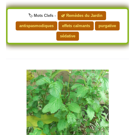
🏷️ Mots Clefs -
🌿 Remèdes du Jardin
antispasmodiques
effets calmants
purgative
sédative