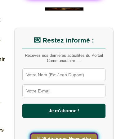
t
💌 Restez informé :
s
Recevez nos dernières actualités du Portail
ir
Communautaire ....
e
Je m'abonne !
es
📊 Statistiques Newsletter