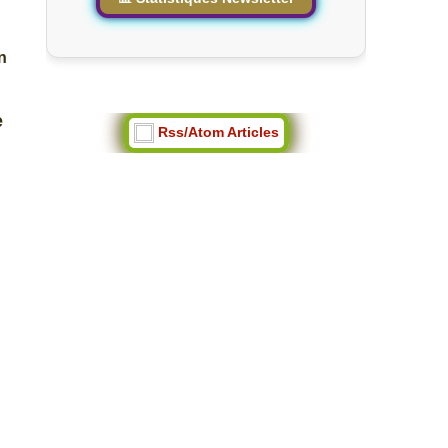
n
e
Rss/Atom Articles