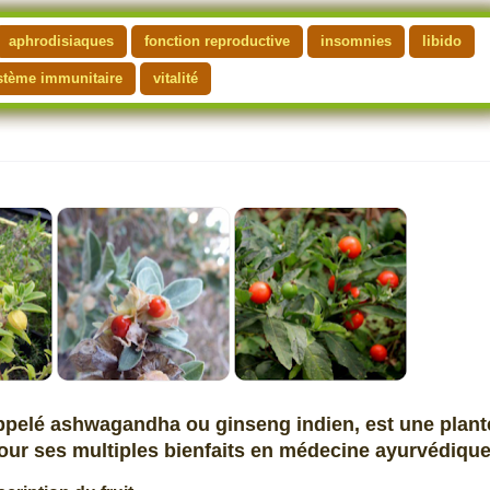
aphrodisiaques
fonction reproductive
insomnies
libido
stème immunitaire
vitalité
elé ashwagandha ou ginseng indien, est une plant
our ses multiples bienfaits en médecine ayurvédique