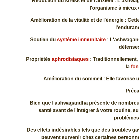
Réduction du stress et de l'anxiété : L'ashw
l'organisme à mieux 
Amélioration de la vitalité et de l'énergie : Cet
l'enduranc
Soutien du
système immunitaire
: L'ashwagand
défenses
Propriétés
aphrodisiaques
: Traditionnellement,
la
fon
Amélioration du sommeil : Elle favorise 
Préca
Bien que l'ashwagandha présente de nombreux b
santé avant de l'intégrer à votre routine,
problèmes
Des effets indésirables tels que des troubles g
peuvent survenir chez certaines personne