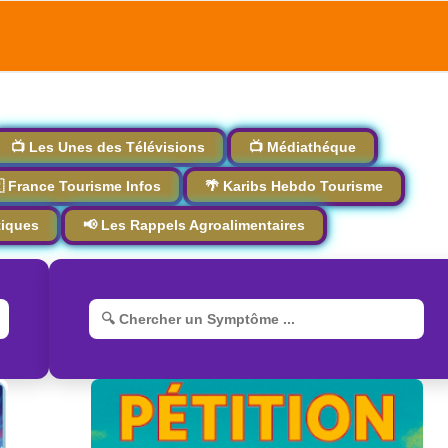
📺 Les Unes des Télévisions
📺 Médiathéque
 France Tourisme Infos
🌴 Karibs Hebdo Tourisme
tiques
📢 Les Rappels Agroalimentaires