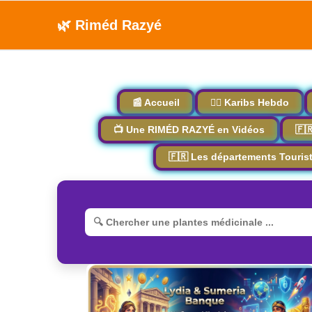
🌿 Riméd Razyé
📰 Accueil
🏴‍☠️ Karibs Hebdo
📺 Une RIMÉD RAZYÉ en Vidéos
🇫
🇫🇷 Les départements Touris