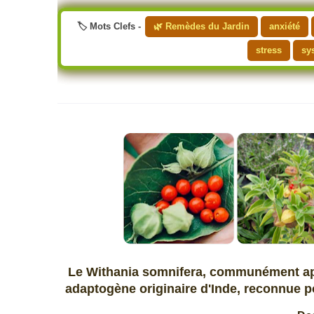
🏷️ Mots Clefs -
🌿 Remèdes du Jardin
anxiété
stress
sy
Le Withania somnifera, communément app
adaptogène originaire d'Inde, reconnue p