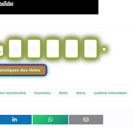
★
★
★
★
★
.
atistiques des Votes
tion reproductive
insomnies
libido
stress
système immunitaire