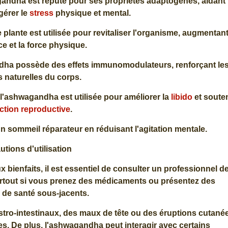
agandha est réputé pour ses propriétés adaptogènes, aidant
gérer le
stress
physique et mental.
te plante est utilisée pour revitaliser l'organisme, augmentan
e et la force physique.
ha possède des effets immunomodulateurs, renforçant le
 naturelles du corps.
 l'ashwagandha est utilisée pour améliorer la
libido
et souten
ction reproductive
.
un sommeil réparateur en réduisant l'agitation mentale.
utions d'utilisation
ienfaits, il est essentiel de consulter un professionnel d
 surtout si vous prenez des médicaments ou présentez des
 de santé sous-jacents.
astro-intestinaux, des maux de tête ou des éruptions cutané
s. De plus, l'ashwagandha peut interagir avec certains