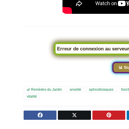
Erreur de connexion au serveur
📊 St
🌿 Remèdes du Jardin
anxiété
aphrodisiaques
fonc
vitalité