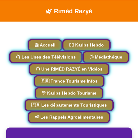
🌿 Riméd Razyé
📰 Accueil
🏴‍☠️ Karibs Hebdo
📺 Les Unes des Télévisions
📺 Médiathéque
📺 Une RIMÉD RAZYÉ en Vidéos
🇫🇷 France Tourisme Infos
🌴 Karibs Hebdo Tourisme
🇫🇷 Les départements Touristiques
📢 Les Rappels Agroalimentaires