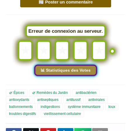
Erreur de connexion au serveur.
★
★
★
★
★
📊 Statistiques des Votes
🌿 Épices
🌿 Remèdes du Jardin
antibactérien
antioxydants
antiseptiques
antitussif
antivirales
ballonnements
indigestions
système immunitaire
toux
troubles digestifs
vieillissement cellulaire