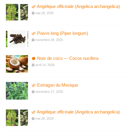
🌿 Angélique officinale (Angelica archangelica)
mai 28, 2025
🌿 Poivre long (Piper longum)
novembre 28, 2025
🥥 Noix de coco — Cocos nucifera
avril 14, 2026
🌿 Estragon du Mexique
novembre 17, 2025
🌿 Angélique officinale (Angelica archangelica)
mai 28, 2025