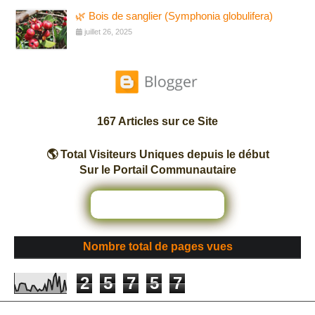
🌿 Bois de sanglier (Symphonia globulifera)
juillet 26, 2025
167 Articles sur ce Site
🌎 Total Visiteurs Uniques depuis le début
Sur le Portail Communautaire
Nombre total de pages vues
2
5
7
5
7