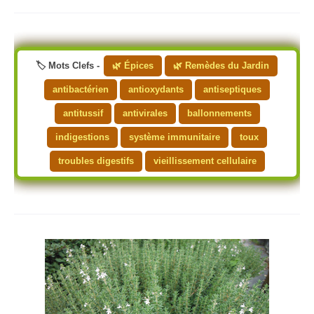
🏷️ Mots Clefs -
🌿 Épices
🌿 Remèdes du Jardin
antibactérien
antioxydants
antiseptiques
antitussif
antivirales
ballonnements
indigestions
système immunitaire
toux
troubles digestifs
vieillissement cellulaire