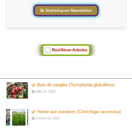
📊 Statistiques Newsletter
Rss/Atom Articles
🌿 Bois de sanglier (Symphonia globulifera)
juillet 26, 2025
🌿 Herbe aux punaises (Cimicifuga racemosa)
octobre 25, 2025