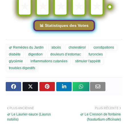
★
★
★
★
★
📊 Statistiques des Votes
🌿 Remèdes du Jardin
abcès
cholestérol
constipations
diabète
digestion
douleurs d’estomac
furoncles
glycémie
inflammations cutanées
stimuler l'appétit
troubles digestifs
PLUS ANCIENNE
PLUS RÉCENTE
🌿 Le Laurier-sauce (Laurus
🌿 Le Cresson de fontaine
nobilis)
(Nasturtium officinale)