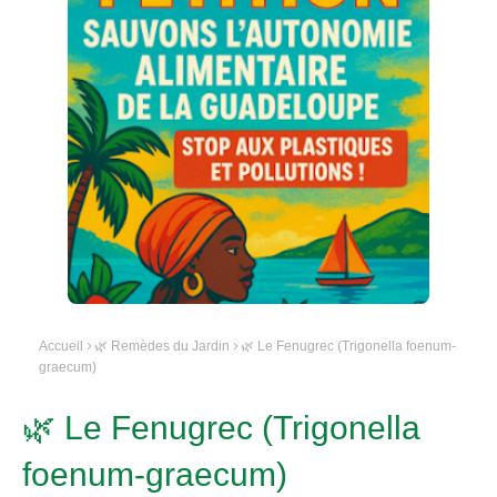
Accueil
🌿 Remèdes du Jardin
🌿 Le Fenugrec (Trigonella foenum-
graecum)
🌿 Le Fenugrec (Trigonella
foenum-graecum)