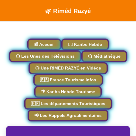
🌿 Riméd Razyé
📰 Accueil
🏴‍☠️ Karibs Hebdo
📺 Les Unes des Télévisions
📺 Médiathéque
📺 Une RIMÉD RAZYÉ en Vidéos
🇫🇷 France Tourisme Infos
🌴 Karibs Hebdo Tourisme
🇫🇷 Les départements Touristiques
📢 Les Rappels Agroalimentaires