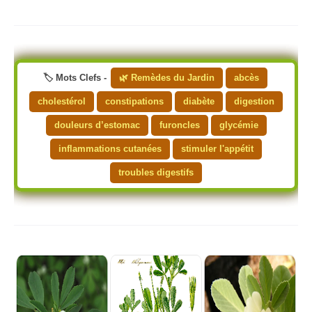
🏷️ Mots Clefs -
🌿 Remèdes du Jardin
abcès
cholestérol
constipations
diabète
digestion
douleurs d’estomac
furoncles
glycémie
inflammations cutanées
stimuler l'appétit
troubles digestifs