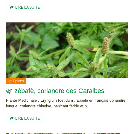
LIRE LA SUITE
🌿 Épices
🌿 zèbafè, coriandre des Caraibes
Plante Médicinale . Eryngium foetidum , appelé en français coriandre
longue, coriandre chinoise, panicaut fétide et b…
LIRE LA SUITE