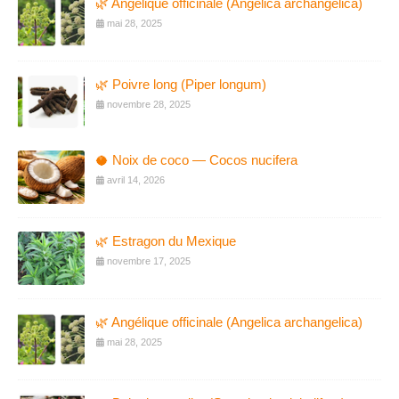
🌿 Angélique officinale (Angelica archangelica)
mai 28, 2025
🌿 Poivre long (Piper longum)
novembre 28, 2025
🥥 Noix de coco — Cocos nucifera
avril 14, 2026
🌿 Estragon du Mexique
novembre 17, 2025
🌿 Angélique officinale (Angelica archangelica)
mai 28, 2025