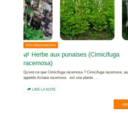
Anti-Inflammatoires
🌿 Herbe aux punaises (Cimicifuga
racemosa)
Qu’est-ce que Cimicifuga racemosa ? Cimicifuga racemosa ,au
appelée Actaea racemosa est une plante …
LIRE LA SUITE
Aff