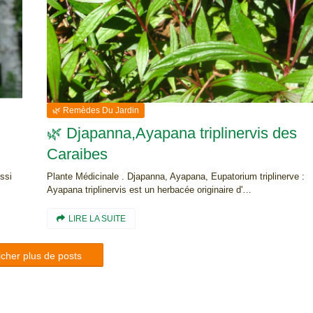
🌿 Remèdes Du Jardin
🌿 Djapanna,Ayapana triplinervis des
Caraibes
ssi
Plante Médicinale . Djapanna, Ayapana, Eupatorium triplinerve :
Ayapana triplinervis est un herbacée originaire d'…
LIRE LA SUITE
icher plus de posts