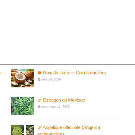
)
🥥 Noix de coco — Cocos nucifera
avril 14, 2026
🌿 Estragon du Mexique
novembre 17, 2025
🌿 Angélique officinale (Angelica
archangelica)