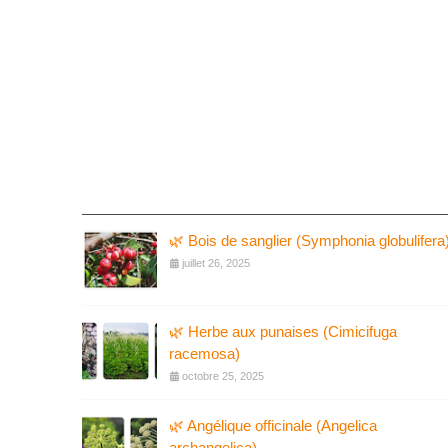
🌿 Bois de sanglier (Symphonia globulifera
juillet 26, 2025
🌿 Herbe aux punaises (Cimicifuga
racemosa)
octobre 25, 2025
🌿 Angélique officinale (Angelica
archangelica)