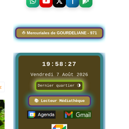
🍅 Mercuriales de GOURDELIANE - 971
19:58:28
Vendredi 7 Août 2026
Dernier quartier 🌗
r
📚 Lecteur Médiathèque