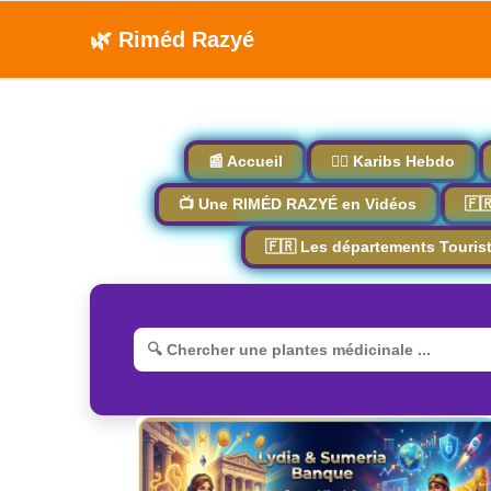
🌿 Riméd Razyé
📰 Accueil
🏴‍☠️ Karibs Hebdo
📺 Une RIMÉD RAZYÉ en Vidéos
🇫
🇫🇷 Les départements Touris