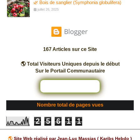
🌿 Bois de sanglier (Symphonia globulifera)
juillet 26, 2025
167 Articles sur ce Site
🌎 Total Visiteurs Uniques depuis le début
Sur le Portail Communautaire
Nombre total de pages vues
2
5
6
1
1
🌎
Site Web réalisé par Jean-Luc Massias ( Karibs Hebdo )