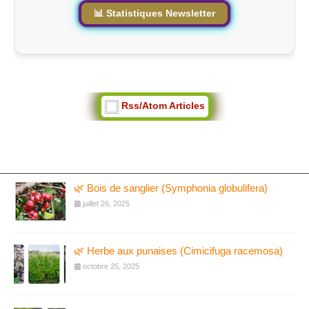
📊 Statistiques Newsletter
Rss/Atom Articles
🌿 Bois de sanglier (Symphonia globulifera)
juillet 26, 2025
🌿 Herbe aux punaises (Cimicifuga racemosa)
octobre 25, 2025