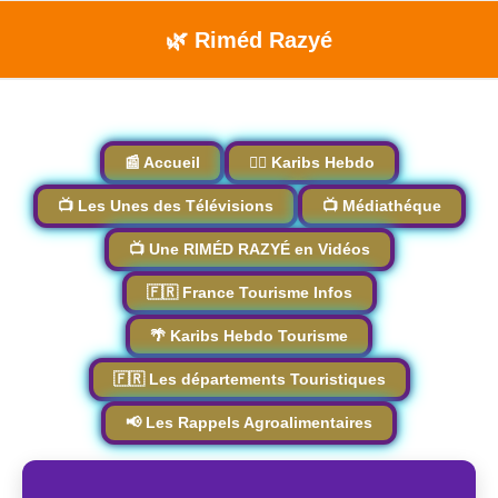
🌿 Riméd Razyé
📰 Accueil
🏴‍☠️ Karibs Hebdo
📺 Les Unes des Télévisions
📺 Médiathéque
📺 Une RIMÉD RAZYÉ en Vidéos
🇫🇷 France Tourisme Infos
🌴 Karibs Hebdo Tourisme
🇫🇷 Les départements Touristiques
📢 Les Rappels Agroalimentaires