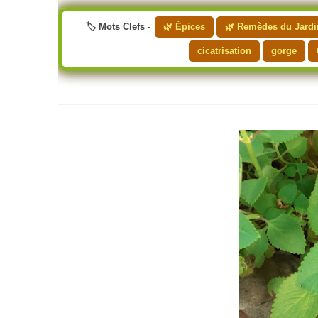
🏷️ Mots Clefs -
🌿 Épices
🌿 Remèdes du Jardi
cicatrisation
gorge