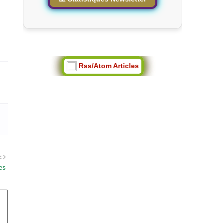
Rss/Atom Articles
E
les