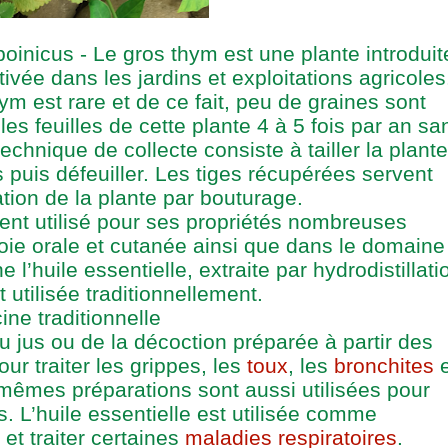
oinicus - Le gros thym est une plante introduit
vée dans les jardins et exploitations agricoles
ym est rare et de ce fait, peu de graines sont
 les feuilles de cette plante 4 à 5 fois par an sa
hnique de collecte consiste à tailler la plante
s puis défeuiller. Les tiges récupérées servent
ation de la plante par bouturage.
ment utilisé pour ses propriétés nombreuses
ie orale et cutanée ainsi que dans le domaine
 l’huile essentielle, extraite par hydrodistillati
 utilisée traditionnellement.
ne traditionnelle
 jus ou de la décoction préparée à partir des
our traiter les grippes, les
toux
, les
bronchites
e
 mêmes préparations sont aussi utilisées pour
s. L’huile essentielle est utilisée comme
 et traiter certaines
maladies respiratoires
.