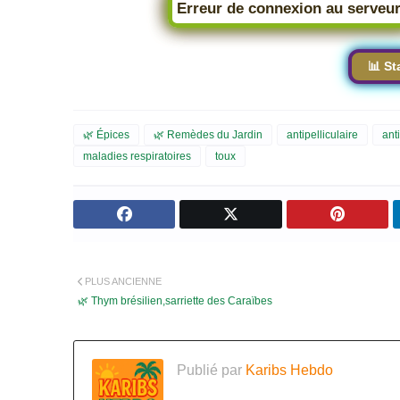
Erreur de connexion au serveur
📊 St
🌿 Épices
🌿 Remèdes du Jardin
antipelliculaire
ant
maladies respiratoires
toux
PLUS ANCIENNE
🌿 Thym brésilien,sarriette des Caraïbes
Publié par
Karibs Hebdo