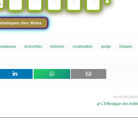
★
★
★
★
★
.
atistiques des Votes
iseptiques
bronchites
brûlures
cicatrisation
gorge
Grippes
PLUS RÉCENT
🌿 L'Efféralgan des Antil