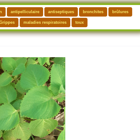
n
antipelliculaire
antiseptiques
bronchites
brûlures
Grippes
maladies respiratoires
toux