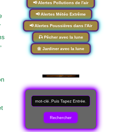
📢 Alertes Pollutions de l'air
📢 Alertes Météo Extrême
e
.
📢 Alertes Poussières dans l'Air
ns
🎣 Pêcher avec la lune
,
🌼 Jardiner avec la lune
on
t