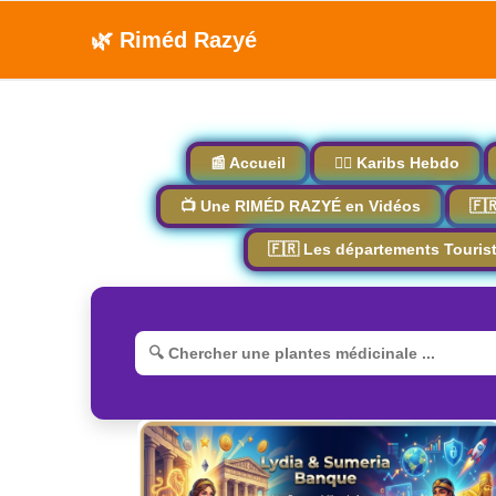
🌿 Riméd Razyé
📰 Accueil
🏴‍☠️ Karibs Hebdo
📺 Une RIMÉD RAZYÉ en Vidéos
🇫
🇫🇷 Les départements Touris