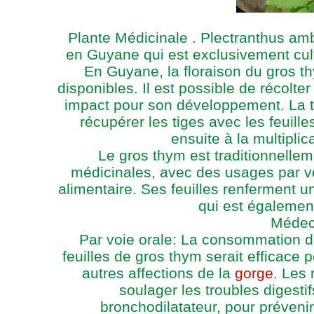
Plante Médicinale . Plectranthus amb
en Guyane qui est exclusivement culti
En Guyane, la floraison du gros th
disponibles. Il est possible de récolter
impact pour son développement. La tec
récupérer les tiges avec les feuille
ensuite à la multiplic
Le gros thym est traditionnelle
médicinales, avec des usages par vo
alimentaire. Ses feuilles renferment une
qui est également
Médeci
Par voie orale: La consommation du
feuilles de gros thym serait efficace p
autres affections de la
gorge
. Les
soulager les troubles digestif
bronchodilatateur, pour prévenir