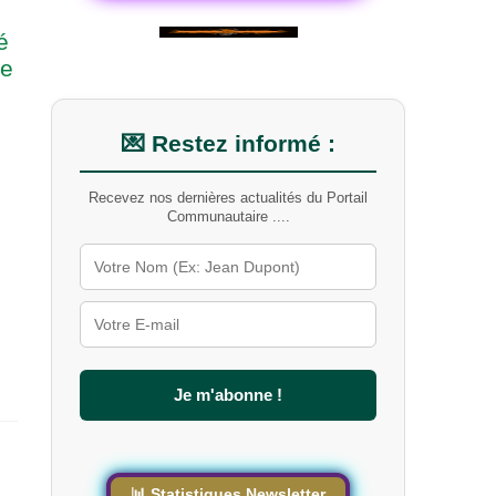
é
le
💌 Restez informé :
Recevez nos dernières actualités du Portail
Communautaire ....
Je m'abonne !
📊 Statistiques Newsletter